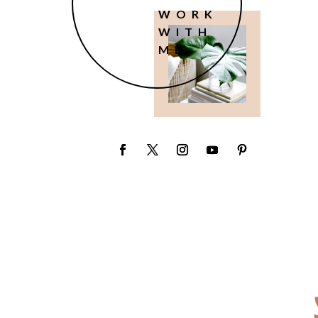
WORK
WITH
ME