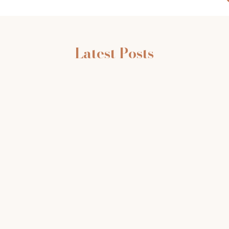
Latest Posts
Sed ut perspiciatis unde omnis iste natus error
sit voluptatem accusantium doloremque
laudantium, totam rem aperiam, eaque ipsa
quae ab illo inventore veritatis et quasi