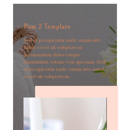
Post 2 Template
Sed ut perspiciatis unde omnis iste
natus error sit voluptatem
accusantium doloremque
laudantium, totam rem aperiam. Sed
ut perspiciatis unde omnis iste natus
error sit voluptatem.