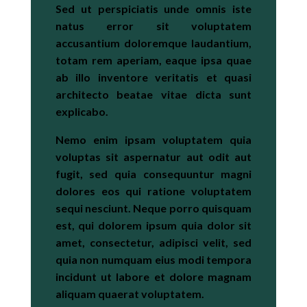
Sed ut perspiciatis unde omnis iste
natus error sit voluptatem
accusantium doloremque laudantium,
totam rem aperiam, eaque ipsa quae
ab illo inventore veritatis et quasi
architecto beatae vitae dicta sunt
explicabo.
Nemo enim ipsam voluptatem quia
voluptas sit aspernatur aut odit aut
fugit, sed quia consequuntur magni
dolores eos qui ratione voluptatem
sequi nesciunt. Neque porro quisquam
est, qui dolorem ipsum quia dolor sit
amet, consectetur, adipisci velit, sed
quia non numquam eius modi tempora
incidunt ut labore et dolore magnam
aliquam quaerat voluptatem.