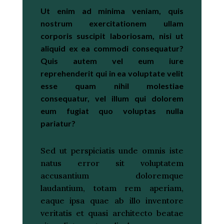
Ut enim ad minima veniam, quis
nostrum exercitationem ullam
corporis suscipit laboriosam, nisi ut
aliquid ex ea commodi consequatur?
Quis autem vel eum iure
reprehenderit qui in ea voluptate velit
esse quam nihil molestiae
consequatur, vel illum qui dolorem
eum fugiat quo voluptas nulla
pariatur?
Sed ut perspiciatis unde omnis iste
natus error sit voluptatem
accusantium doloremque
laudantium, totam rem aperiam,
eaque ipsa quae ab illo inventore
veritatis et quasi architecto beatae