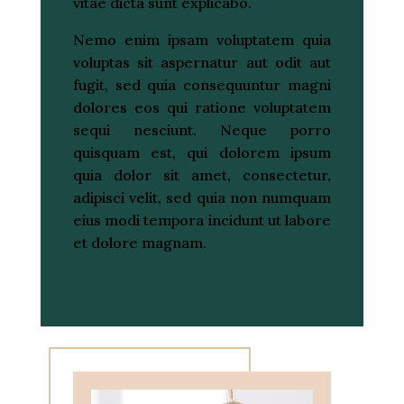
vitae dicta sunt explicabo.
Nemo enim ipsam voluptatem quia
voluptas sit aspernatur aut odit aut
fugit, sed quia consequuntur magni
dolores eos qui ratione voluptatem
sequi nesciunt. Neque porro
quisquam est, qui dolorem ipsum
quia dolor sit amet, consectetur,
adipisci velit, sed quia non numquam
eius modi tempora incidunt ut labore
et dolore magnam.