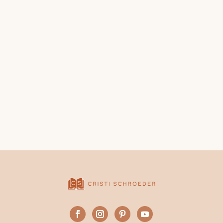
architecto beatae vitae...
Curabitur non nulla sit amet nisl tempus
convallis quis ac lectus. Lorem ipsum dolor sit
amet, consectetur adipiscing elit. Cras ultricies
ligula sed magna dictum porta. Curabitur non
nulla sit amet...